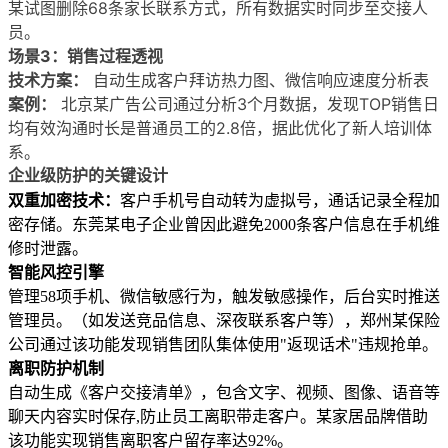
某试图删除68条家长联系方式，所有数据实时同步至交接人
员。
场景3：销售过程透视
技术方案：
自动生成客户拜访热力图、微信响应速度分析表
案例：
北京某广告公司通过分析3个月数据，发现TOP销售日
均有效沟通时长是普通员工的2.8倍，据此优化了新人培训体
系。
企业级防护的关键设计
双重加密技术：
客户手机号自动转为虚拟号，通话记录全程加
密存储。东莞某电子企业曾因此避免2000条客户信息在手机维
修时泄露。
智能风控引擎
管理58项手机、微信敏感行为，触发敏感操作，后台实时推送
管理员。（如发送竞品信息、深夜联系客户等），郑州某保险
公司通过该功能发现销售团队集体使用"返现话术"违规抢单。
离职防护机制
自动生成《客户交接清单》，
包含
文字
、视频、图像、语音等
聊天内容实时保存,防止员工离职带走客户
。
某家居品牌借助
该功能实现销售离职客户留存率达92%。