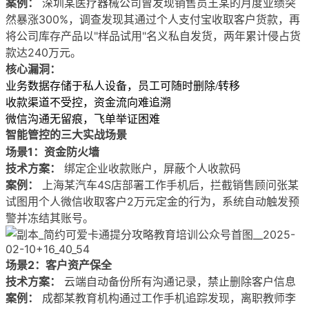
案例：
深圳某医疗器械公司曾发现销售员王某的月度业绩突
然暴涨300%，调查发现其通过个人支付宝收取客户货款，再
将公司库存产品以"样品试用"名义私自发货，两年累计侵占货
款达240万元。
核心漏洞：
业务数据存储于私人设备，员工可随时删除/转移
收款渠道不受控，资金流向难追溯
微信沟通无留痕，飞单举证困难
智能管控的三大实战场景
场景1：资金防火墙
技术方案：
绑定企业收款账户，屏蔽个人收款码
案例：
上海某汽车4S店部署工作手机后，拦截销售顾问张某
试图用个人微信收取客户2万元定金的行为，系统自动触发预
警并冻结其账号。
场景2：客户资产保全
技术方案：
云端自动备份所有沟通记录，禁止删除客户信息
案例：
成都某教育机构通过工作手机追踪发现，离职教师李