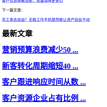
客户信息脱敏加密，双重保障更安心
下一篇文章：
员工来去自由？无极工作手机居然能让资产纹丝不动
最新文章
营销预算浪费减少50 ...
新客转化周期缩短40 ...
客户跟进响应时间从数 ...
客户资源企业占有比例 ...