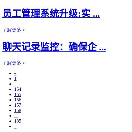
员工管理系统升级:实 ...
了解更多 >
聊天记录监控：确保企 ...
了解更多 >
«
1
...
154
155
156
157
158
...
185
»